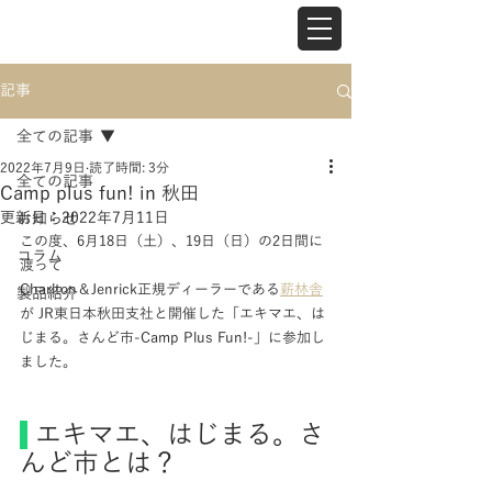
記事
全ての記事
2022年7月9日
読了時間: 3分
全ての記事
Camp plus fun! in 秋田
更新日：
2022年7月11日
お知らせ
この度、6月18日（土）、19日（日）の2日間に
コラム
渡って
Charlton＆Jenrick正規ディーラーである
薪林舎
製品紹介
が JR東日本秋田支社と開催した「エキマエ、は
じまる。さんど市-Camp Plus Fun!-」に参加し
ました。
 エキマエ、はじまる。さ
んど市とは？