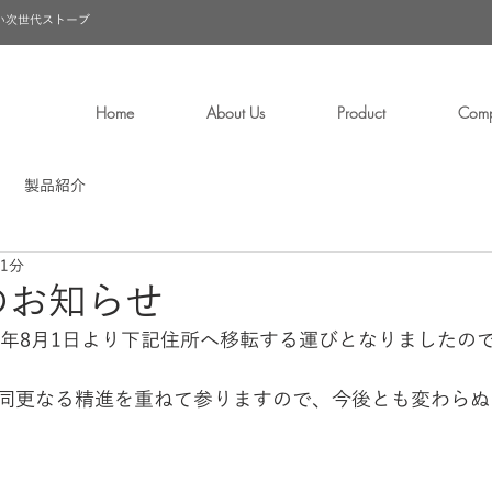
い次世代ストーブ
Home
About Us
Product
Com
製品紹介
 1分
のお知らせ
24年8月1日より下記住所へ移転する運びとなりましたの
同更なる精進を重ねて参りますので、今後とも変わらぬ