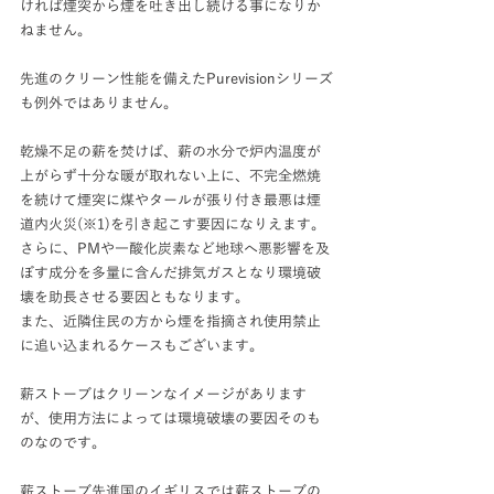
ければ煙突から煙を吐き出し続ける事になりか
ねません。
先進のクリーン性能を備えたPurevisionシリーズ
も例外ではありません。
乾燥不足の薪を焚けば、薪の水分で炉内温度が
上がらず十分な暖が取れない上に、不完全燃焼
を続けて煙突に煤やタールが張り付き最悪は煙
道内火災(※1)を引き起こす要因になりえます。
さらに、PMや一酸化炭素など地球へ悪影響を及
ぼす成分を多量に含んだ排気ガスとなり環境破
壊を助長させる要因ともなります。
また、近隣住民の方から煙を指摘され使用禁止
に追い込まれるケースもございます。
薪ストーブはクリーンなイメージがあります
が、使用方法によっては環境破壊の要因そのも
のなのです。
薪ストーブ先進国のイギリスでは薪ストーブの