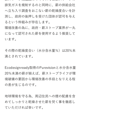
排気ガスを規制するのと同時に、薪の供給会社
へ立ち入り調査をおこない薪の乾燥度合いを計
測し、政府の後押しを受けた団体が認可を与え
るという枠組みが存在します。
環境改善の為に、政府・薪ストーブ業界が一丸
になって認可された薪を使用するよう推奨して
います。
その際の乾燥度合い（水分含水量％）は20％未
満とされています。
Ecodesignready取得のPurevisionと水分含水量
20％未満の薪が揃えば、薪ストーブライフが環
境破壊の要因から環境改善の手段となりえる程
の差が生じるのです。
地球環境を守る為、周辺住民への煙の配慮を含
めてしっかりと乾燥させた薪を焚く事を徹底し
ていただければ幸いです。