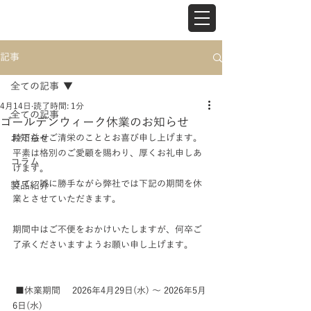
記事
全ての記事
4月14日
読了時間: 1分
全ての記事
ゴールデンウィーク休業のお知らせ
お知らせ
時下益々ご清栄のこととお喜び申し上げます。
平素は格別のご愛顧を賜わり、厚くお礼申しあ
コラム
げます。
さて、誠に勝手ながら弊社では下記の期間を休
製品紹介
業とさせていただきます。
期間中はご不便をおかけいたしますが、何卒ご
了承くださいますようお願い申し上げます。
 ■休業期間 　2026年4月29日(水) ～ 2026年5月
6日(水)